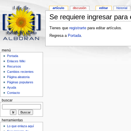
artículo
discusión
editar
historial
Se requiere ingresar para e
Tienes que
registrarte
para editar artículos.
Regresa a
Portada
.
menú
Portada
Enlaces Wiki
Recursos
Cambios recientes
Página aleatoria
Páginas populares
Ayuda
Contacto
buscar
herramientas
Lo que enlaza aquí