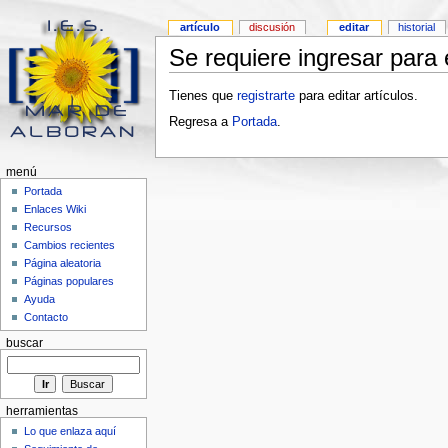
artículo
discusión
editar
historial
Se requiere ingresar para e
Tienes que
registrarte
para editar artículos.
Regresa a
Portada
.
menú
Portada
Enlaces Wiki
Recursos
Cambios recientes
Página aleatoria
Páginas populares
Ayuda
Contacto
buscar
herramientas
Lo que enlaza aquí