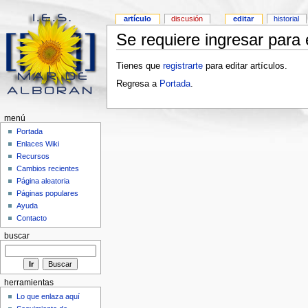
artículo
discusión
editar
historial
Se requiere ingresar para e
Tienes que
registrarte
para editar artículos.
Regresa a
Portada
.
menú
Portada
Enlaces Wiki
Recursos
Cambios recientes
Página aleatoria
Páginas populares
Ayuda
Contacto
buscar
herramientas
Lo que enlaza aquí