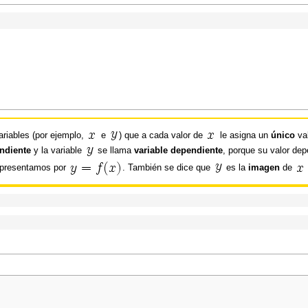
ariables (por ejemplo,
e
) que a cada valor de
le asigna un
único
va
endiente
y la variable
se llama
variable dependiente
, porque su valor de
epresentamos por
. También se dice que
es la
imagen
de
n