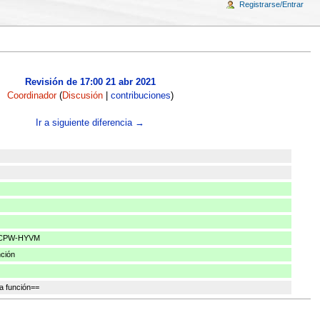
Registrarse/Entrar
Revisión de 17:00 21 abr 2021
Coordinador
(
Discusión
|
contribuciones
)
Ir a siguiente diferencia →
kaVCPW-HYVM
nción
a función==