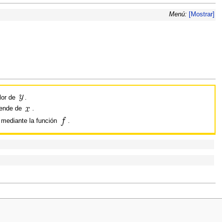
Menú:
[Mostrar]
lor de
.
pende de
.
mediante la función
.