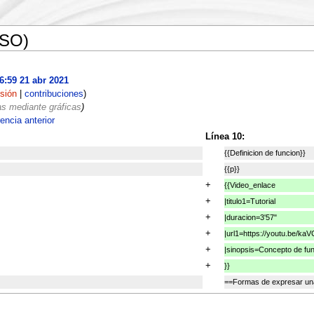
ESO)
6:59 21 abr 2021
sión
|
contribuciones
)
s mediante gráficas
)
rencia anterior
Línea 10:
{{Definicion de funcion}}
{{p}}
+
{{Video_enlace
+
|titulo1=Tutorial
+
|duracion=3'57"
+
|url1=https://youtu.be/
+
|sinopsis=Concepto de fu
+
}}
==Formas de expresar un