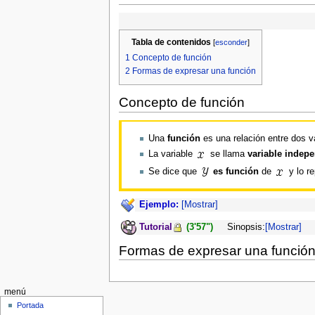
Tabla de contenidos
[
esconder
]
1
Concepto de función
2
Formas de expresar una función
Concepto de función
Una
función
es una relación entre dos v
La variable
se llama
variable indep
Se dice que
es función
de
y lo r
Ejemplo:
[Mostrar]
Tutorial
(3'57")
Sinopsis:
[Mostrar]
Formas de expresar una funció
menú
Portada