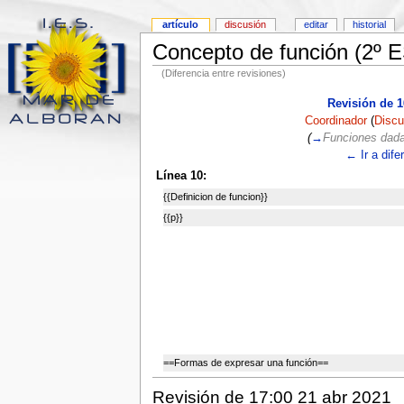
artículo
discusión
editar
historial
Concepto de función (2º 
(Diferencia entre revisiones)
Revisión de 1
Coordinador
(
Discu
(
→
Funciones dada
← Ir a dife
Línea 10:
{{Definicion de funcion}}
{{p}}
==Formas de expresar una función==
Revisión de 17:00 21 abr 2021