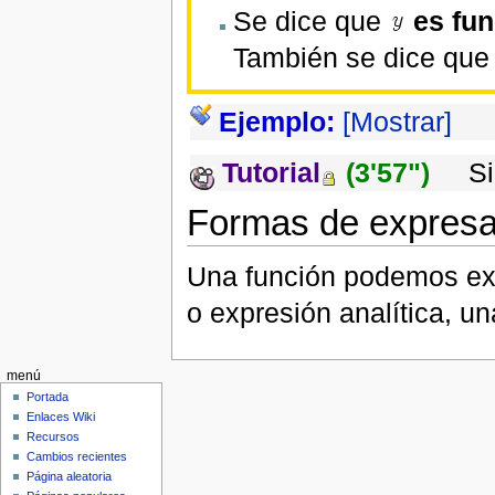
Se dice que
es fu
También se dice qu
Ejemplo:
[Mostrar]
Tutorial
(3'57")
Sin
Formas de expresa
Una función podemos exp
o expresión analítica, un
menú
Portada
Enlaces Wiki
Recursos
Cambios recientes
Página aleatoria