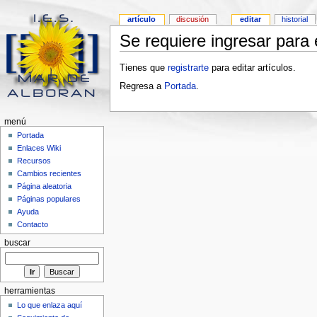
artículo
discusión
editar
historial
Se requiere ingresar para e
Tienes que
registrarte
para editar artículos.
Regresa a
Portada
.
menú
Portada
Enlaces Wiki
Recursos
Cambios recientes
Página aleatoria
Páginas populares
Ayuda
Contacto
buscar
herramientas
Lo que enlaza aquí