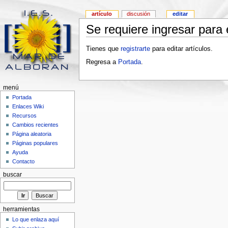
artículo
discusión
editar
Se requiere ingresar para e
Tienes que
registrarte
para editar artículos.
Regresa a
Portada
.
menú
Portada
Enlaces Wiki
Recursos
Cambios recientes
Página aleatoria
Páginas populares
Ayuda
Contacto
buscar
herramientas
Lo que enlaza aquí