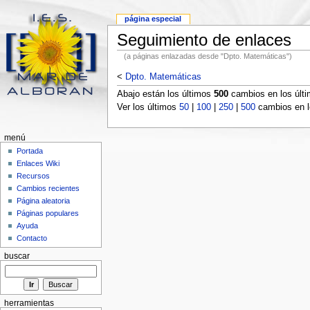
página especial
Seguimiento de enlaces
(a páginas enlazadas desde "Dpto. Matemáticas")
<
Dpto. Matemáticas
Abajo están los últimos
500
cambios en los últ
Ver los últimos
50
|
100
|
250
|
500
cambios en l
menú
Portada
Enlaces Wiki
Recursos
Cambios recientes
Página aleatoria
Páginas populares
Ayuda
Contacto
buscar
herramientas