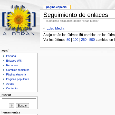
página especial
Seguimiento de enlaces
(a páginas enlazadas desde "Edad Media")
<
Edad Media
Abajo están los últimos
50
cambios en los últi
Ver los últimos
50
|
100
|
250
|
500
cambios en l
menú
Portada
Enlaces Wiki
Recursos
Cambios recientes
Página aleatoria
Páginas populares
Ayuda
Contacto
buscar
herramientas