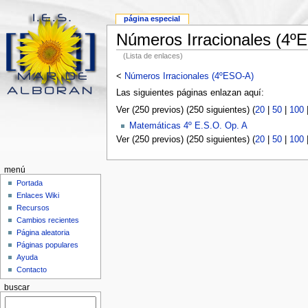
página especial
Números Irracionales (4º
(Lista de enlaces)
<
Números Irracionales (4ºESO-A)
Las siguientes páginas enlazan aquí:
Ver (250 previos) (250 siguientes) (
20
|
50
|
100
Matemáticas 4º E.S.O. Op. A
Ver (250 previos) (250 siguientes) (
20
|
50
|
100
menú
Portada
Enlaces Wiki
Recursos
Cambios recientes
Página aleatoria
Páginas populares
Ayuda
Contacto
buscar