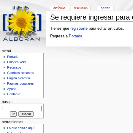
artículo
discusión
editar
Se requiere ingresar para e
Tienes que
registrarte
para editar artículos.
Regresa a
Portada
.
menú
Portada
Enlaces Wiki
Recursos
Cambios recientes
Página aleatoria
Páginas populares
Ayuda
Contacto
buscar
herramientas
Lo que enlaza aquí