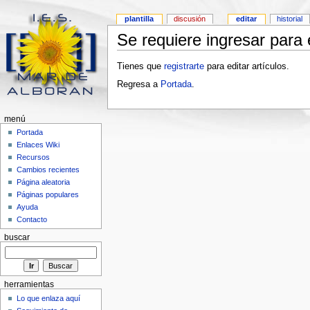
plantilla
discusión
editar
historial
Se requiere ingresar para e
Tienes que
registrarte
para editar artículos.
Regresa a
Portada
.
menú
Portada
Enlaces Wiki
Recursos
Cambios recientes
Página aleatoria
Páginas populares
Ayuda
Contacto
buscar
herramientas
Lo que enlaza aquí