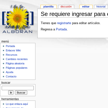
plantilla
discusión
editar
historial
Se requiere ingresar para e
Tienes que
registrarte
para editar artículos.
Regresa a
Portada
.
menú
Portada
Enlaces Wiki
Recursos
Cambios recientes
Página aleatoria
Páginas populares
Ayuda
Contacto
buscar
herramientas
Lo que enlaza aquí