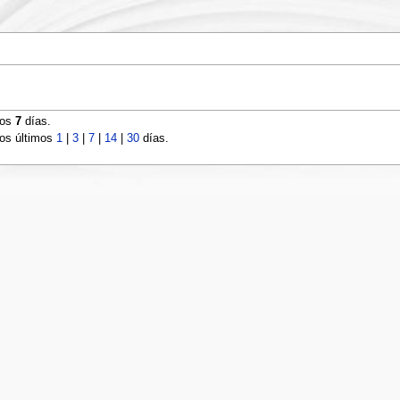
mos
7
días.
os últimos
1
|
3
|
7
|
14
|
30
días.