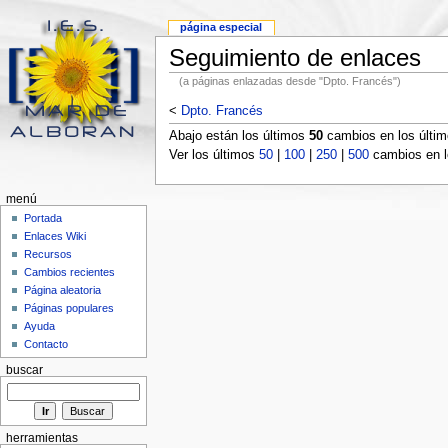
página especial
Seguimiento de enlaces
(a páginas enlazadas desde "Dpto. Francés")
<
Dpto. Francés
Abajo están los últimos
50
cambios en los últi
Ver los últimos
50
|
100
|
250
|
500
cambios en l
menú
Portada
Enlaces Wiki
Recursos
Cambios recientes
Página aleatoria
Páginas populares
Ayuda
Contacto
buscar
herramientas