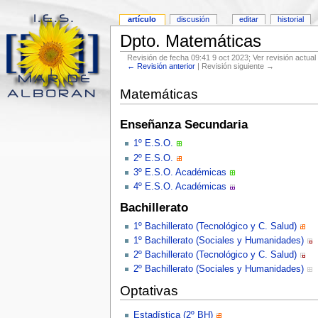
artículo
discusión
editar
historial
Dpto. Matemáticas
Revisión de fecha 09:41 9 oct 2023; Ver revisión actual
← Revisión anterior
| Revisión siguiente →
Matemáticas
Enseñanza Secundaria
1º E.S.O.
2º E.S.O.
3º E.S.O. Académicas
4º E.S.O. Académicas
Bachillerato
1º Bachillerato (Tecnológico y C. Salud)
1º Bachillerato (Sociales y Humanidades)
2º Bachillerato (Tecnológico y C. Salud)
2º Bachillerato (Sociales y Humanidades)
Optativas
Estadística (2º BH)