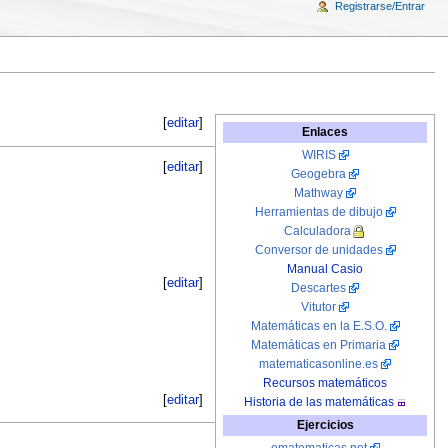
Registrarse/Entrar
[
editar
]
Enlaces
WIRIS
[
editar
]
Geogebra
Mathway
Herramientas de dibujo
Calculadora
Conversor de unidades
Manual Casio
[
editar
]
Descartes
Vitutor
Matemáticas en la E.S.O.
Matemáticas en Primaria
matematicasonline.es
Recursos matemáticos
[
editar
]
Historia de las matemáticas
Ejercicios
ematematicas.net