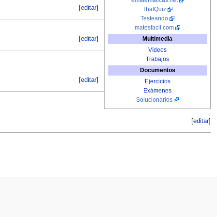
[
editar
]
ThatQuiz
Testeando
matesfacil.com
Multimedia
[
editar
]
Vídeos
Trabajos
Documentos
[
editar
]
Ejercicios
Exámenes
Solucionarios
[
editar
]