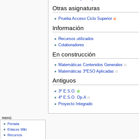
Otras asignaturas
Prueba Acceso Ciclo Superior
Información
Recursos utilizados
Colaboradores
En construcción
Matemáticas Contenidos Generales
Matemáticas 3ºESO Aplicadas
Antiguos
3º E.S.O.
4º E.S.O. Op.A
Proyecto Integrado
menú
Portada
Enlaces Wiki
Recursos