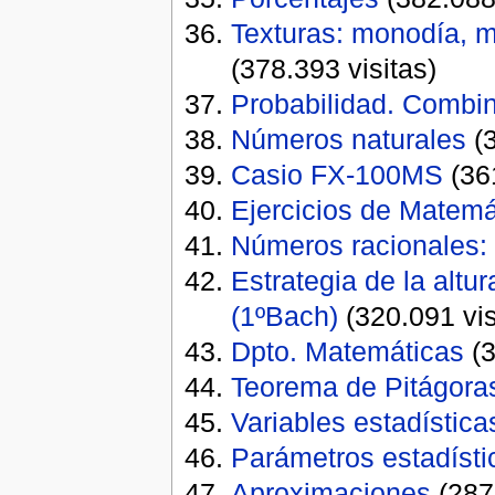
Texturas: monodía, 
(378.393 visitas)
Probabilidad. Combin
Números naturales
(3
Casio FX-100MS
(361
Ejercicios de Matemá
Números racionales:
Estrategia de la altu
(1ºBach)
(320.091 vis
Dpto. Matemáticas
(3
Teorema de Pitágoras
Variables estadística
Parámetros estadísti
Aproximaciones
(287.