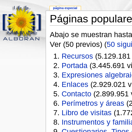
página especial
Páginas popular
Abajo se muestran hast
Ver (50 previos) (
50 sigu
Recursos
(5.129.181 
Portada
(3.445.691 vi
Expresiones algebra
Enlaces
(2.929.021 vi
Contacto
(2.899.951 v
Perímetros y áreas
(2
Libro de visitas
(1.772
Instrumentos y famili
Cuestionarios. Tipos