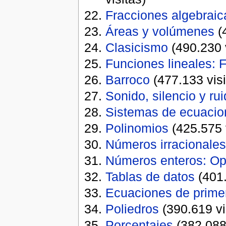
Fracciones algebraic
Áreas y volúmenes
(4
Clasicismo
(490.230 v
Funciones lineales: 
Barroco
(477.133 visi
­Sonido, silencio y r
Sistemas de ecuacio
Polinomios
(425.575 v
Números irracionale
Números enteros: Op
Tablas de datos
(401.
Ecuaciones de prime
Poliedros
(390.619 vi
Porcentajes
(382.088 