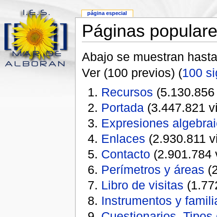
página especial
Páginas popular
Abajo se muestran hast
Ver (100 previos) (
100 si
Recursos
(5.130.856 
Portada
(3.447.821 vi
Expresiones algebra
Enlaces
(2.930.811 vi
Contacto
(2.901.784 v
Perímetros y áreas
(2
Libro de visitas
(1.772
Instrumentos y famili
Cuestionarios. Tipos