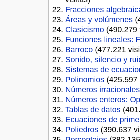
Fracciones algebraic
Áreas y volúmenes
(4
Clasicismo
(490.279 v
Funciones lineales: 
Barroco
(477.221 visi
­Sonido, silencio y r
Sistemas de ecuacio
Polinomios
(425.597 v
Números irracionale
Números enteros: Op
Tablas de datos
(401.
Ecuaciones de prime
Poliedros
(390.637 vi
Porcentajes
(382.135 