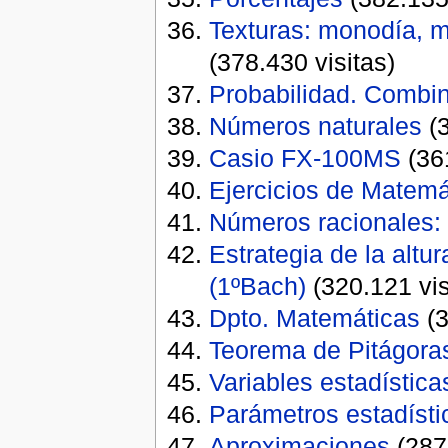
Texturas: monodía, 
(378.430 visitas)
Probabilidad. Combin
Números naturales
(3
Casio FX-100MS
(361
Ejercicios de Matemá
Números racionales:
Estrategia de la altu
(1ºBach)
(320.121 vis
Dpto. Matemáticas
(3
Teorema de Pitágoras
Variables estadística
Parámetros estadísti
Aproximaciones
(287.