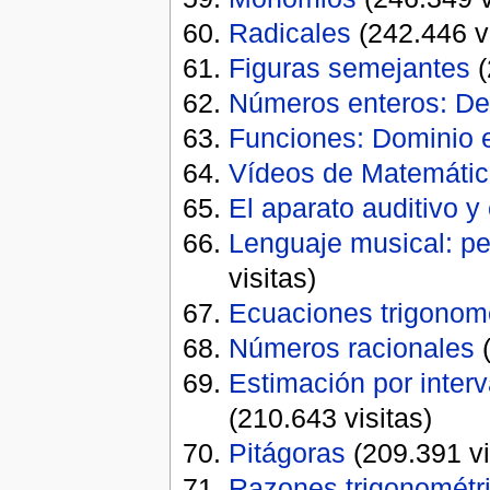
Radicales
(242.446 vi
Figuras semejantes
(
Números enteros: Def
Funciones: Dominio 
Vídeos de Matemáti
El aparato auditivo y
Lenguaje musical: pe
visitas)
Ecuaciones trigonomé
Números racionales
(
Estimación por inter
(210.643 visitas)
Pitágoras
(209.391 vi
Razones trigonométr